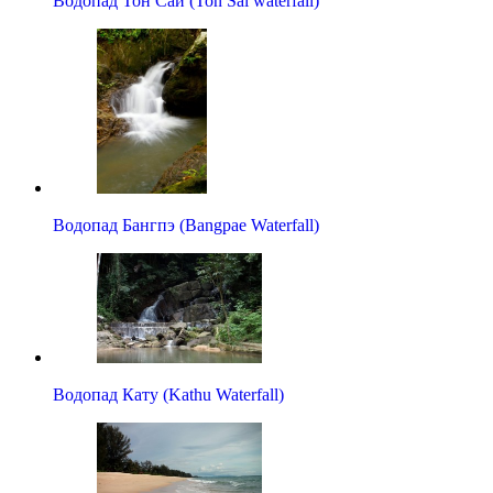
Водопад Тон Саи (Ton Sai waterfall)
Водопад Бангпэ (Bangpae Waterfall)
Водопад Кату (Kathu Waterfall)