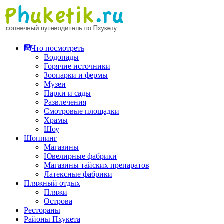
Перейти
к
содержимому
Что посмотреть
Водопады
Горячие источники
Зоопарки и фермы
Музеи
Парки и сады
Развлечения
Смотровые площадки
Храмы
Шоу
Шоппинг
Магазины
Ювелирные фабрики
Магазины тайских препаратов
Латексные фабрики
Пляжный отдых
Пляжи
Острова
Рестораны
Районы Пхукета