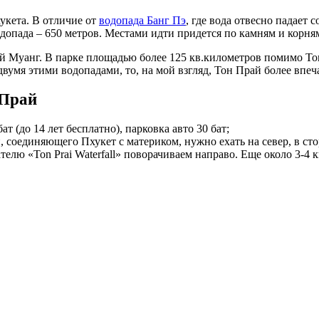
укета. В отличие от
водопада Банг Пэ
, где вода отвесно падает
одопада – 650 метров. Местами идти придется по камням и корня
й Муанг. В парке площадью более 125 кв.километров помимо Тон
двумя этими водопадами, то, на мой взгляд, Тон Прай более впе
 Прай
бат (до 14 лет бесплатно), парковка авто 30 бат;
н, соединяющего Пхукет с материком, нужно ехать на север, в ст
ателю «Ton Prai Waterfall» поворачиваем направо. Еще около 3-4 