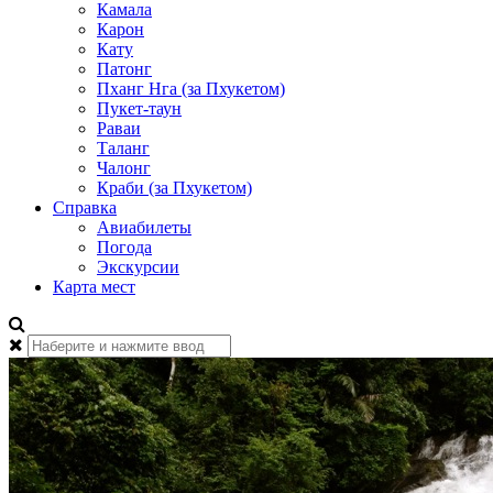
Камала
Карон
Кату
Патонг
Пханг Нга (за Пхукетом)
Пукет-таун
Раваи
Таланг
Чалонг
Краби (за Пхукетом)
Справка
Авиабилеты
Погода
Экскурсии
Карта мест
Найти: