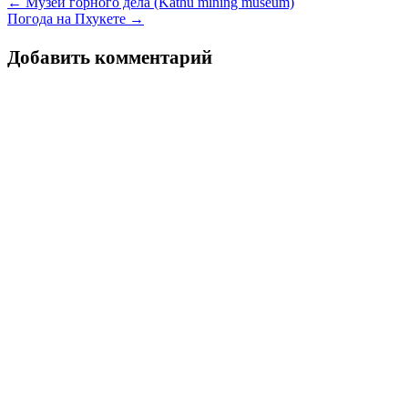
Навигация
←
Музей горного дела (Kathu mining museum)
Погода на Пхукете
→
по
Добавить комментарий
записям