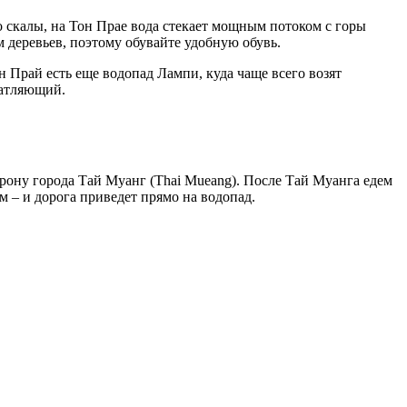
 со скалы, на Тон Прае вода стекает мощным потоком с горы
м деревьев, поэтому обувайте удобную обувь.
 Прай есть еще водопад Лампи, куда чаще всего возят
чатляющий.
орону города Тай Муанг (Thai Mueang). После Тай Муанга едем
км – и дорога приведет прямо на водопад.