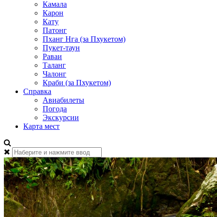
Камала
Карон
Кату
Патонг
Пханг Нга (за Пхукетом)
Пукет-таун
Раваи
Таланг
Чалонг
Краби (за Пхукетом)
Справка
Авиабилеты
Погода
Экскурсии
Карта мест
Найти: