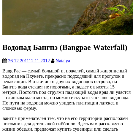
Водопад Бангпэ (Bangpae Waterfall)
26.12.2011
12.11.2012
Natalya
Bang Pae — самый большой и, пожалуй, самый живописный
водопад на Пхукете, прекрасно подходящий для прогулок и
релаксации. В отличие от других водопадов острова, на
Бангпэ вода стекает не порогами, а падает с высоты 15
метров. Постоять под струями падающей воды вряд ли удастся
– слишком мало места, но можно искупаться в чаше водопада.
По пути на водопад можно увидеть плантации латекса и
слоновью ферму.
Бангпэ примечателен тем, что на его территории расположен
питомник для детенышей гиббонов. Здесь вам расскажут о
жизни обезьян, предложат купить сувениры или сделать