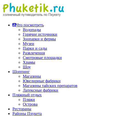
Перейти
к
содержимому
Что посмотреть
Водопады
Горячие источники
Зоопарки и фермы
Музеи
Парки и сады
Развлечения
Смотровые площадки
Храмы
Шоу
Шоппинг
Магазины
Ювелирные фабрики
Магазины тайских препаратов
Латексные фабрики
Пляжный отдых
Пляжи
Острова
Рестораны
Районы Пхукета