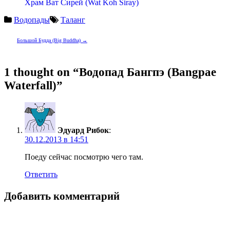
Храм Ват Сирей (Wat Koh Siray)
Водопады
Таланг
Навигация
Большой Будда (Big Buddha)
→
по
записям
1 thought on “Водопад Бангпэ (Bangpae
Waterfall)”
Эдуард Рибок
:
30.12.2013 в 14:51
Поеду сейчас посмотрю чего там.
Ответить
Добавить комментарий