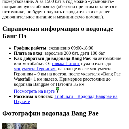
пожертвование. А за 1500 бат в год можно «усыновить»
понравившуюся обезьянку (обезьяна при этом останется в
питомнике, но будет получать с «родительских» денег
дополнительное питание и медицинскую помощь).
Справочная информация о водопаде
Банг Пэ
График работы
: ежедневно 09:00-18:00
Плата за вход
: взрослые 200 бат, дети 100 бат
Как добраться до водопада Bang Pae
: на автомобиле
или мотобайке. От
пляжа Патонг
нужно ехать до
монумента Героиням
, на кольце возле монумента
Героиням – 9 км на восток, после указателя «Bang Pae
Waterfall» 1 км налево. Примерное расстояние до
водопада Bangpae от Патонга 35 км.
Посмотреть на карте
Рассказы в блогах
:
Tripfun.ru – Водопад Bangpae на
Пхукете
Фотографии водопада Bang Pae