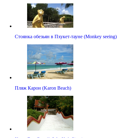
Стоянка обезьян в Пхукет-тауне (Monkey seeing)
Пляж Карон (Karon Beach)