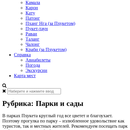
Камала
Карон
Кату
Патонг
Пханг Нга (за Пхукетом)
Пукет-таун
Раваи
Таланг
Чалонг
Краби (за Пхукетом)
Справка
Авиабилеты
Погода
Экскурсии
Карта мест
Найти:
Рубрика:
Парки и сады
В парках Пхукета круглый год все цветет и благоухает.
Поэтому прогулка по парку – излюбленное удовольствие как
туристов, так и местных жителей. Рекомендуем посещать парк