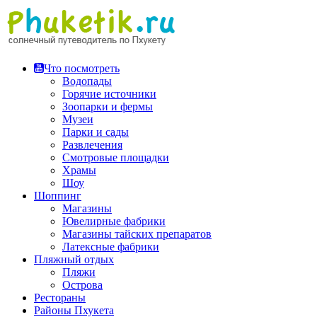
Перейти
к
содержимому
Что посмотреть
Водопады
Горячие источники
Зоопарки и фермы
Музеи
Парки и сады
Развлечения
Смотровые площадки
Храмы
Шоу
Шоппинг
Магазины
Ювелирные фабрики
Магазины тайских препаратов
Латексные фабрики
Пляжный отдых
Пляжи
Острова
Рестораны
Районы Пхукета