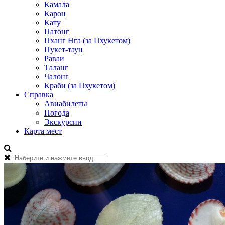
Камала
Карон
Кату
Патонг
Пханг Нга (за Пхукетом)
Пукет-таун
Раваи
Таланг
Чалонг
Краби (за Пхукетом)
Справка
Авиабилеты
Погода
Экскурсии
Карта мест
Найти: