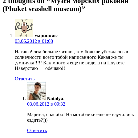
2 thoughts on “Музей морских раковин
(Phuket seashell museum)”
маринчик
:
03.06.2012 в 01:08
Наташа! чем больше читаю , тем больше убеждаюсь в
солнечности всего тобой написанного.Какая же ты
,умничка!!!!! Как много я еще не видела на Пхукете.
Наверстаю — обещаю!!
Ответить
Natalya
:
03.06.2012 в 09:32
Марина, спасибо! На мотобайке еще не научились
ездить?)))
Ответить