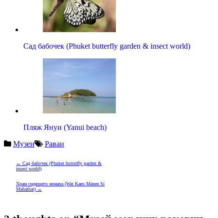
Сад бабочек (Phuket butterfly garden & insect world)
Пляж Януи (Yanui beach)
Музеи
Раваи
Навигация
←
Сад бабочек (Phuket butterfly garden &
insect world)
по
Храм сидящего монаха (Wat Kaeo Manee Si
записям
Mahathat)
→