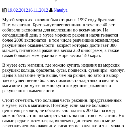
19.02.2012
16.11.2012
Natalya
Музей морских раковин был открыт в 1997 году братьями
Патамакантин. Братья-путешественники в течение 40 лет
собирали экспонаты для коллекции по всему миру. На
сегодняшний день в музее морских раковин насчитывается
более 2000 экспонатов, в том числе редчайшие экземпляры:
ракушечные окаменелости, возраст которых достигает 380
млн.лет, гигантская раковина весом 250 килограмм, а также
самая большая жемчужина в мире весом 140 карат.
В музее есть магазин, где можно купить изделия из морских
ракушек: кольца, браслеты, бусы, подвески, сувениры, жемчуг.
Цены в магазине чуть выше, чем на рынке, но зато и выбор
здесь существенно больше: помимо стандартных изделий в
магазине при музее можно купить крупные раковины и
ракушечные окаменелости.
Стоит отметить, что большая часть раковин, представленных
в музее, есть в магазине. Поэтому, если вы не большой
ценитель раковин, не обязательно платить 200 бат за вход –
можно бесплатно посмотреть часть экспонатов в магазине. Но
самые редкие экземпляры, включая единственную в мире
левозакрученную раковину, гигантские ракушки и т.д., можно