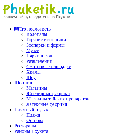
Перейти
к
содержимому
Что посмотреть
Водопады
Горячие источники
Зоопарки и фермы
Музеи
Парки и сады
Развлечения
Смотровые площадки
Храмы
Шоу
Шоппинг
Магазины
Ювелирные фабрики
Магазины тайских препаратов
Латексные фабрики
Пляжный отдых
Пляжи
Острова
Рестораны
Районы Пхукета