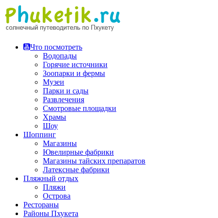
Перейти
к
содержимому
Что посмотреть
Водопады
Горячие источники
Зоопарки и фермы
Музеи
Парки и сады
Развлечения
Смотровые площадки
Храмы
Шоу
Шоппинг
Магазины
Ювелирные фабрики
Магазины тайских препаратов
Латексные фабрики
Пляжный отдых
Пляжи
Острова
Рестораны
Районы Пхукета