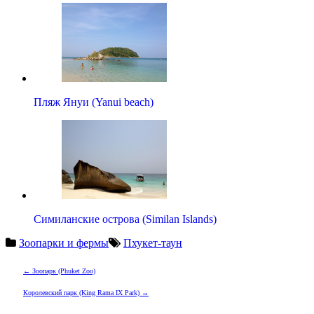
Пляж Януи (Yanui beach)
Симиланские острова (Similan Islands)
Зоопарки и фермы
Пхукет-таун
Навигация
←
Зоопарк (Phuket Zoo)
по
Королевский парк (King Rama IX Park)
→
записям