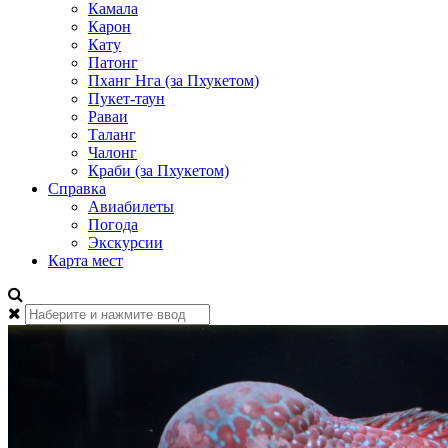
Камала
Карон
Кату
Патонг
Пханг Нга (за Пхукетом)
Пукет-таун
Раваи
Таланг
Чалонг
Краби (за Пхукетом)
Справка
Авиабилеты
Погода
Экскурсии
Карта мест
Найти: