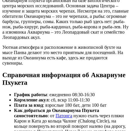
Океанариум Пхукета организован на базе Биологического
центра морских исследований. Основная задача Центра –
изучение и защита морских черепах. Несмотря на это, главные
обитатели Океанариума – это не черепахи, а рыбы: огромные
барбусы, групперы, сомы. Каких только рыб здесь нет: рыба-
нож, рыба-хирург, рыба-кардинал, рыба-корова и рыба-лев. Ну
а изюминка Аквариума – это Леопардовый скат и семейство
Леопардовых акул.
Уютная атмосфера и расположение в живописной бухте на
мысе Панва делают это место приятным для посещений. На
выходе из Океаниума есть кафе, здесь же продаются
сувениры.
Справочная информация об Аквариуме
Пхукета
График работы
: ежедневно 08:30-16:30
Кормление акул
: сб, вскр 11:00-11:30
Плата за вход
: взрослые 180 бат, дети 100 бат
Как добраться до Океанариума Пхукета
самостоятельно
: от
Патонга
нужно ехать через пляжи
Карон и Ката до кольца Чалонг (Chalong Circle), на
кольце повернуть во второй поворот налево (на дорогу,