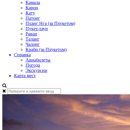
Камала
Карон
Кату
Патонг
Пханг Нга (за Пхукетом)
Пукет-таун
Раваи
Таланг
Чалонг
Краби (за Пхукетом)
Справка
Авиабилеты
Погода
Экскурсии
Карта мест
Найти: