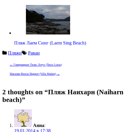
Пляж Лаем Синг (Laem Sing Beach)
Пляжи
Раваи
Навигация
←
Гипермаркет Теско Лотус (Tesco Lotus)
по
Магазин Вилла Маркет (Villa Market)
→
записям
2 thoughts on “Пляж Наихарн (Naiharn
beach)”
Анна
:
19.01.2014 в 17:38