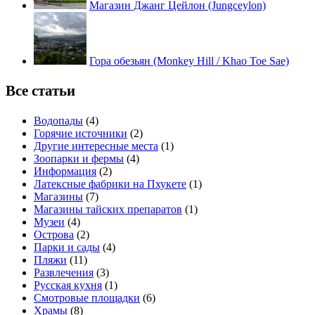
Магазин Джанг Цейлон (Jungceylon)
Гора обезьян (Monkey Hill / Khao Toe Sae)
Все статьи
Водопады
(4)
Горячие источники
(2)
Другие интересные места
(1)
Зоопарки и фермы
(4)
Информация
(2)
Латексные фабрики на Пхукете
(1)
Магазины
(7)
Магазины тайских препаратов
(1)
Музеи
(4)
Острова
(2)
Парки и сады
(4)
Пляжи
(11)
Развлечения
(3)
Русская кухня
(1)
Смотровые площадки
(6)
Храмы
(8)