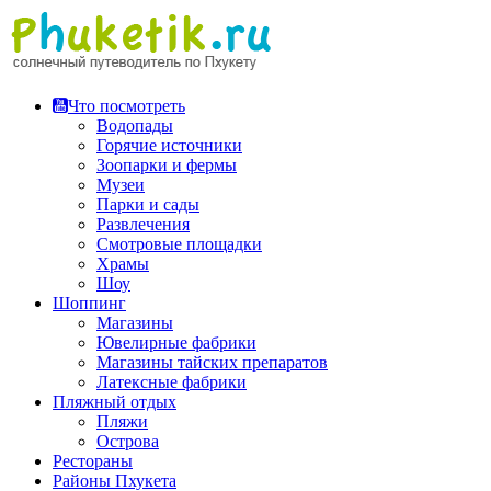
Перейти
к
содержимому
Что посмотреть
Водопады
Горячие источники
Зоопарки и фермы
Музеи
Парки и сады
Развлечения
Смотровые площадки
Храмы
Шоу
Шоппинг
Магазины
Ювелирные фабрики
Магазины тайских препаратов
Латексные фабрики
Пляжный отдых
Пляжи
Острова
Рестораны
Районы Пхукета