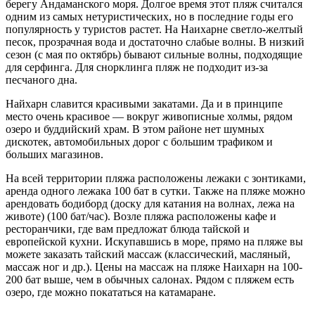
берегу Андаманского моря. Долгое время этот пляж считался
одним из самых нетуристических, но в последние годы его
популярность у туристов растет. На Наихарне светло-желтый
песок, прозрачная вода и достаточно слабые волны. В низкий
сезон (с мая по октябрь) бывают сильные волны, подходящие
для серфинга. Для снорклинга пляж не подходит из-за
песчаного дна.
Найхарн славится красивыми закатами. Да и в принципе
место очень красивое — вокруг живописные холмы, рядом
озеро и буддийский храм. В этом районе нет шумных
дискотек, автомобильных дорог с большим трафиком и
больших магазинов.
На всей территории пляжа расположены лежаки с зонтиками,
аренда одного лежака 100 бат в сутки. Также на пляже можно
арендовать бодиборд (доску для катания на волнах, лежа на
животе) (100 бат/час). Возле пляжа расположены кафе и
ресторанчики, где вам предложат блюда тайской и
европейской кухни. Искупавшись в море, прямо на пляже вы
можете заказать тайский массаж (классический, масляный,
массаж ног и др.). Цены на массаж на пляже Наихарн на 100-
200 бат выше, чем в обычных салонах. Рядом с пляжем есть
озеро, где можно покататься на катамаране.